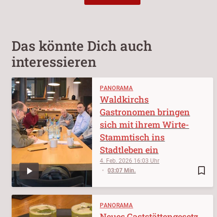
Das könnte Dich auch
interessieren
PANORAMA
Waldkirchs
Gastronomen bringen
sich mit ihrem Wirte-
Stammtisch ins
Stadtleben ein
4. Feb. 2026
16:03
bookmark_border
03:07 Min.
PANORAMA
Neues Gaststättengesetz