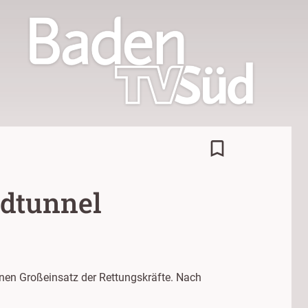
bookmark_border
ldtunnel
nen Großeinsatz der Rettungskräfte. Nach