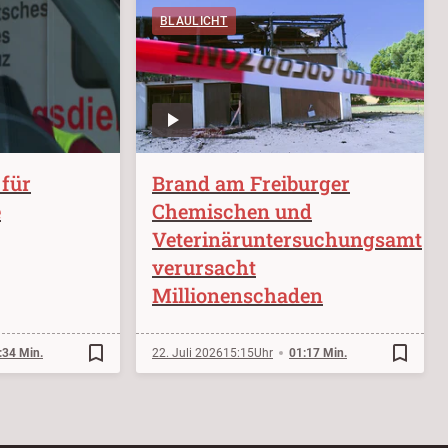
BLAULICHT
 für
Brand am Freiburger
e
Chemischen und
Veterinäruntersuchungsamt
verursacht
Millionenschaden
bookmark_border
bookmark_border
:34 Min.
22. Juli 2026
15:15
01:17 Min.