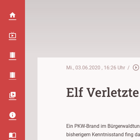
play_circle_outline
Mi., 03.06.2020
, 16:26 Uhr
/
Elf Verletzt
Ein PKW-Brand im Bürgerwaldtunn
bisherigem Kenntnisstand fing da