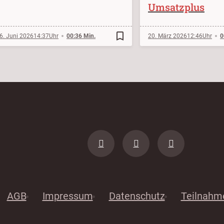
Umsatzplus
bookmark_border
6. Juni 2026
14:37
00:36 Min.
20. März 2026
12:46
0
AGB
Impressum
Datenschutz
Teilnahm