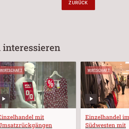
ZURÜCK
 interessieren
WIRTSCHAFT
WIRTSCHAFT
Einzelhandel mit
Einzelhandel i
Umsatzrückgängen
Südwesten mit