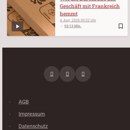
Geschäft mit Frankreich
hemmt
4. Aug. 2026
09:52
bookmark_border
03:13 Min.
AGB
Impressum
Datenschutz