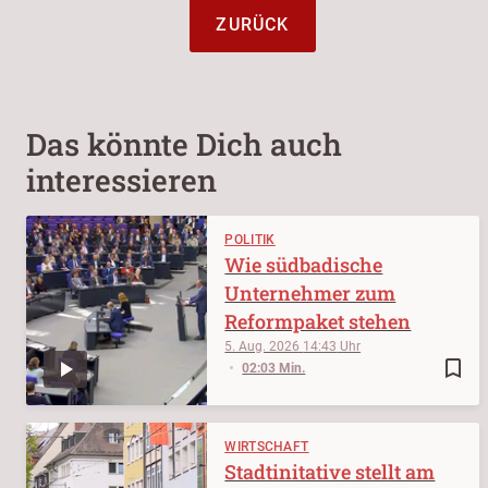
ZURÜCK
Das könnte Dich auch
interessieren
POLITIK
Wie südbadische
Unternehmer zum
Reformpaket stehen
5. Aug. 2026
14:43
bookmark_border
02:03 Min.
WIRTSCHAFT
Stadtinitative stellt am