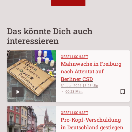
Das könnte Dich auch
interessieren
GESELLSCHAFT
Mahnwache in Freiburg
nach Attentat auf
Berliner CSD
31. Juli 2026
13:28
bookmark_border
00:23 Min.
GESELLSCHAFT
Pro-Kopf-Verschuldung
in Deutschland gestiegen