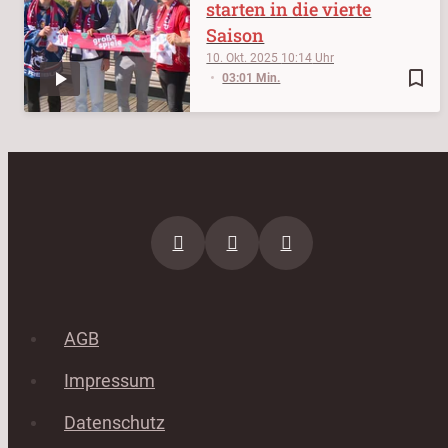
starten in die vierte
Saison
10. Okt. 2025
10:14
bookmark_border
03:01 Min.
AGB
Impressum
Datenschutz