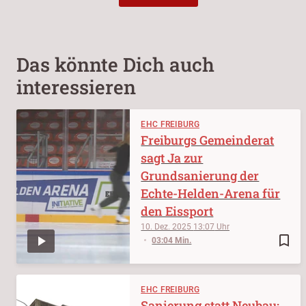
Das könnte Dich auch
interessieren
EHC FREIBURG
Freiburgs Gemeinderat
sagt Ja zur
Grundsanierung der
Echte-Helden-Arena für
den Eissport
10. Dez. 2025
13:07
bookmark_border
03:04 Min.
EHC FREIBURG
Sanierung statt Neubau: