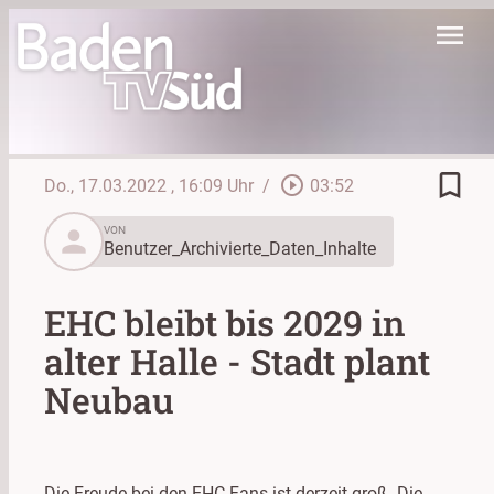
menu
bookmark_border
play_circle_outline
Do., 17.03.2022
, 16:09 Uhr
/
03:52
person
VON
Benutzer_Archivierte_Daten_Inhalte
EHC bleibt bis 2029 in
alter Halle - Stadt plant
Neubau
Die Freude bei den EHC Fans ist derzeit groß. Die