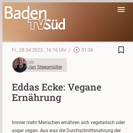
menu
bookmark_border
play_circle_outline
Fr., 28.04.2023
, 16:16 Uhr
/
01:36
VON
Jan Steegmüller
Eddas Ecke: Vegane
Ernährung
Immer mehr Menschen ernähren sich vegetarisch oder
sogar vegan. Aus was die Durchschnittsnahrung der