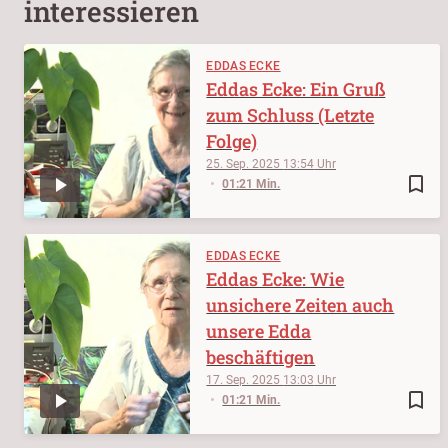
interessieren
EDDAS ECKE
Eddas Ecke: Ein Gruß
zum Schluss (Letzte
Folge)
25. Sep. 2025
13:54
bookmark_border
01:21 Min.
EDDAS ECKE
Eddas Ecke: Wie
unsichere Zeiten auch
unsere Edda
beschäftigen
17. Sep. 2025
13:03
bookmark_border
01:21 Min.