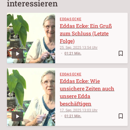
interessieren
EDDAS ECKE
Eddas Ecke: Ein Gruß
zum Schluss (Letzte
Folge)
25. Sep. 2025
13:54
bookmark_border
01:21 Min.
EDDAS ECKE
Eddas Ecke: Wie
unsichere Zeiten auch
unsere Edda
beschäftigen
17. Sep. 2025
13:03
bookmark_border
01:21 Min.