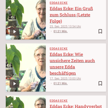
EDDAS ECKE
Eddas Ecke: Ein Gruß
zum Schluss (Letzte
Folge)
25. Sep. 2025
13:54
bookmark_border
01:21 Min.
EDDAS ECKE
Eddas Ecke: Wie
unsichere Zeiten auch
unsere Edda
beschäftigen
17. Sep. 2025
13:03
bookmark_border
01:21 Min.
EDDAS ECKE
Eddas Ecke: Handyverbot