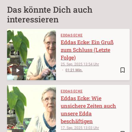
Das könnte Dich auch
interessieren
EDDAS ECKE
Eddas Ecke: Ein Gruß
zum Schluss (Letzte
Folge)
25. Sep. 2025
13:54
bookmark_border
01:21 Min.
EDDAS ECKE
Eddas Ecke: Wie
unsichere Zeiten auch
unsere Edda
beschäftigen
17. Sep. 2025
13:03