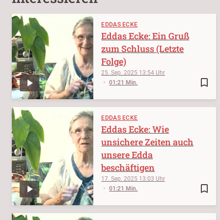
EDDAS ECKE
Eddas Ecke: Ein Gruß
zum Schluss (Letzte
Folge)
25. Sep. 2025
13:54
bookmark_border
01:21 Min.
EDDAS ECKE
Eddas Ecke: Wie
unsichere Zeiten auch
unsere Edda
beschäftigen
17. Sep. 2025
13:03
bookmark_border
01:21 Min.