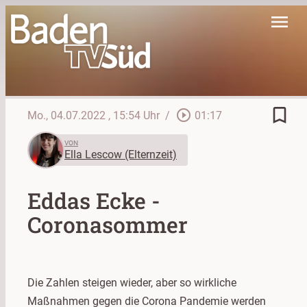
menu
bookmark_border
play_circle_outline
Mo., 04.07.2022
, 15:54 Uhr
/
01:17
VON
Ella Lescow (Elternzeit)
Eddas Ecke -
Coronasommer
Die Zahlen steigen wieder, aber so wirkliche
Maßnahmen gegen die Corona Pandemie werden