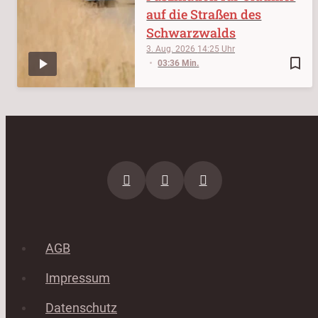
auf die Straßen des
Schwarzwalds
3. Aug. 2026
14:25
bookmark_border
03:36 Min.
AGB
Impressum
Datenschutz