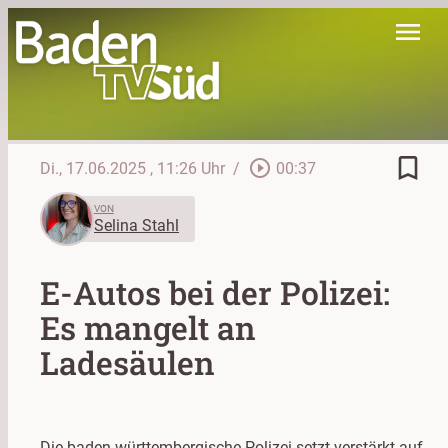
menu
bookmark_border
play_circle_outline
Di., 17.06.2025
, 11:26 Uhr
/
00:37
VON
Selina Stahl
E-Autos bei der Polizei:
Es mangelt an
Ladesäulen
Die baden-württembergische Polizei setzt verstärkt auf