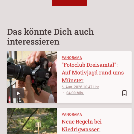
Das könnte Dich auch
interessieren
PANORAMA
"Fotoclub Dreisamtal":
Auf Motivjagd rund ums
Münster
6. Aug. 2026
10:47
bookmark_border
04:00 Min.
PANORAMA
Neue Regeln bei
Niedrigwasser: