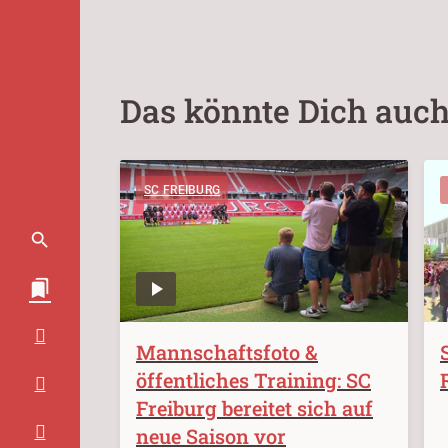
Das könnte Dich auch
SC FREIBURG
Mannschaftsfoto &
öffentliches Training: SC
Freiburg bereitet sich auf
neue Saison vor