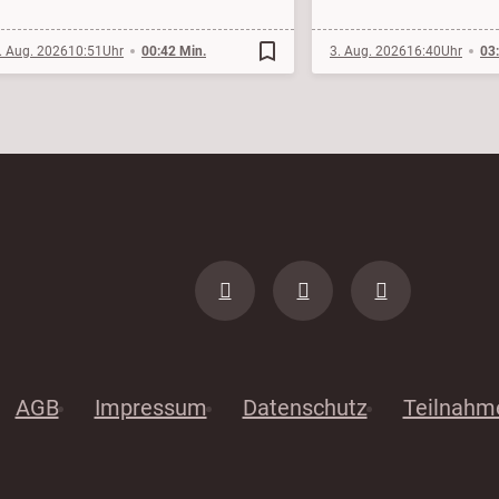
bookmark_border
. Aug. 2026
10:51
00:42 Min.
3. Aug. 2026
16:40
03
AGB
Impressum
Datenschutz
Teilnahm