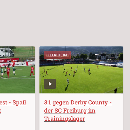
SC FREIBURG
est - Spaß
3:1 gegen Derby County -
t
der SC Freiburg im
Trainingslager