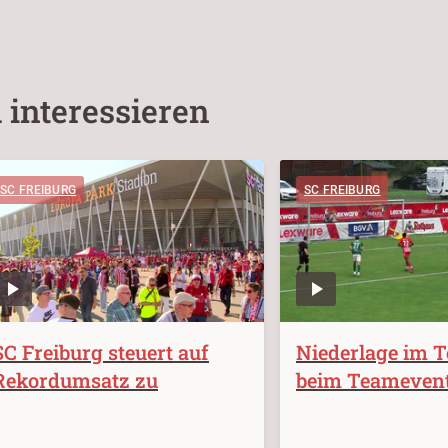
 interessieren
SC FREIBURG
SC FREIBURG
SC Freiburg steuert auf
Niederlage im T
Rekordumsatz zu
beim Teameven