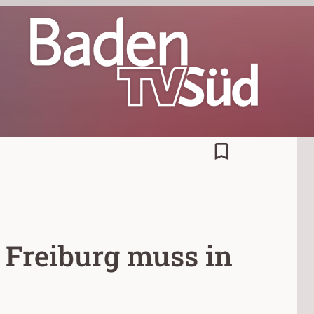
bookmark_border
 Freiburg muss in