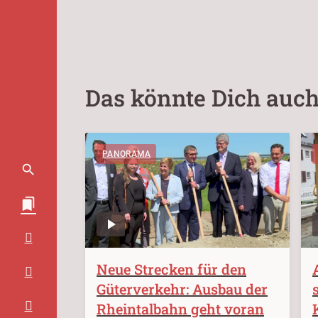
Das könnte Dich auch
PANORAMA
Neue Strecken für den
Güterverkehr: Ausbau der
Rheintalbahn geht voran