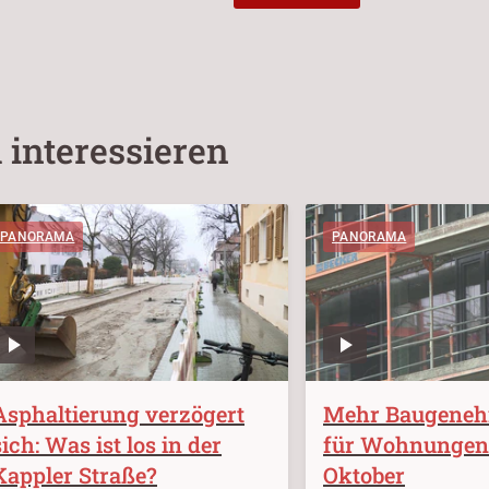
 interessieren
PANORAMA
PANORAMA
Asphaltierung verzögert
Mehr Baugene
sich: Was ist los in der
für Wohnungen
Kappler Straße?
Oktober