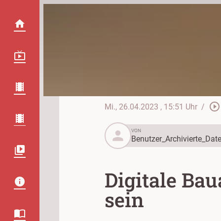
play_circle_outline
Mi., 26.04.2023
, 15:51 Uhr
/
person
VON
Benutzer_Archivierte_Date
Digitale Bau
sein