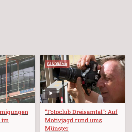
PANORAMA
hmigungen
"Fotoclub Dreisamtal": Auf
 im
Motivjagd rund ums
Münster