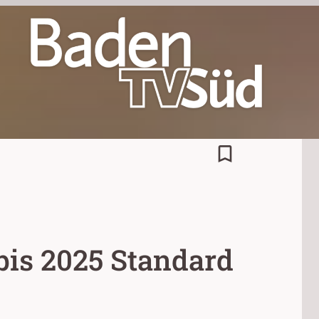
bookmark_border
bis 2025 Standard