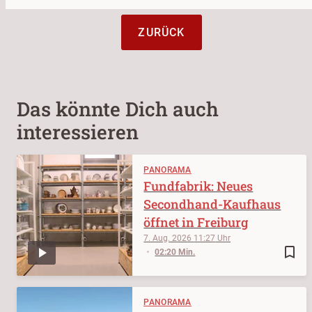
ZURÜCK
Das könnte Dich auch
interessieren
PANORAMA
Fundfabrik: Neues
Secondhand-Kaufhaus
öffnet in Freiburg
7. Aug. 2026
11:27
bookmark_border
02:20 Min.
PANORAMA