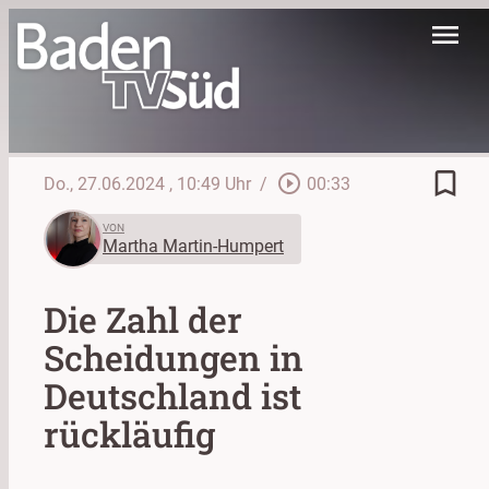
menu
bookmark_border
play_circle_outline
Do., 27.06.2024
, 10:49 Uhr
/
00:33
VON
Martha Martin-Humpert
Die Zahl der
Scheidungen in
Deutschland ist
rückläufig