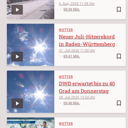
4. Aug. 2026
11:58
bookmark_border
00:36 Min.
WETTER
Neuer Juli-Hitzerekord
in Baden-Württemberg
31. Juli 2026
11:00
bookmark_border
00:41 Min.
WETTER
DWD erwartet bis zu 40
Grad am Donnerstag
28. Juli 2026
13:53
bookmark_border
00:40 Min.
WETTER