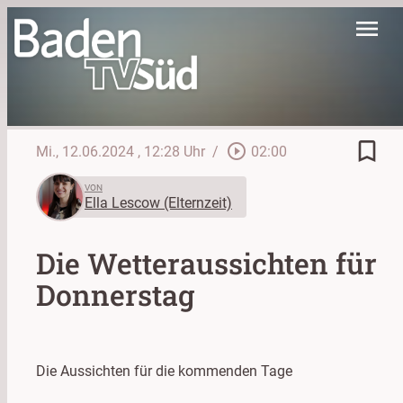
menu
bookmark_border
play_circle_outline
Mi., 12.06.2024
, 12:28 Uhr
/
02:00
VON
Ella Lescow (Elternzeit)
Die Wetteraussichten für
Donnerstag
Die Aussichten für die kommenden Tage