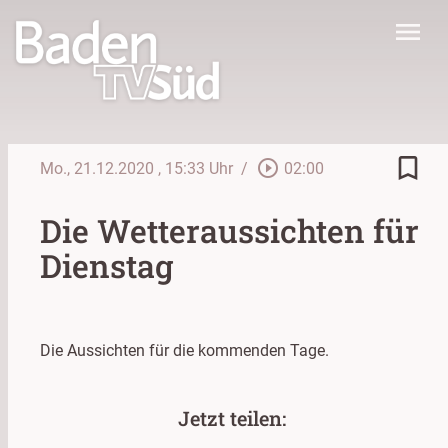
menu
bookmark_border
play_circle_outline
Mo., 21.12.2020
, 15:33 Uhr
/
02:00
Die Wetteraussichten für
Dienstag
Die Aussichten für die kommenden Tage.