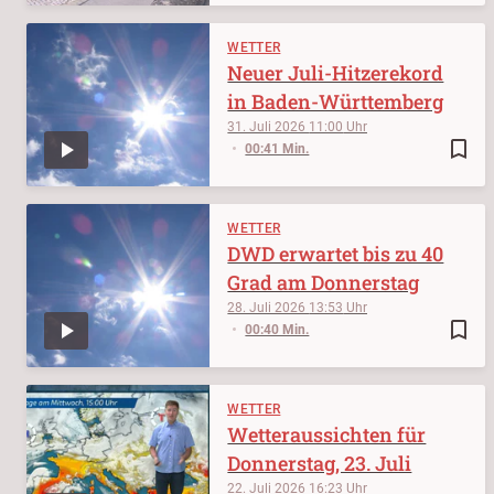
WETTER
Neuer Juli-Hitzerekord
in Baden-Württemberg
31. Juli 2026
11:00
bookmark_border
00:41 Min.
WETTER
DWD erwartet bis zu 40
Grad am Donnerstag
28. Juli 2026
13:53
bookmark_border
00:40 Min.
WETTER
Wetteraussichten für
Donnerstag, 23. Juli
22. Juli 2026
16:23