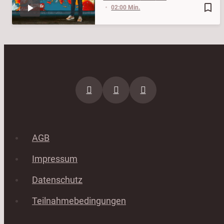
bookmark_border
02:00 Min.
AGB
Impressum
Datenschutz
Teilnahmebedingungen