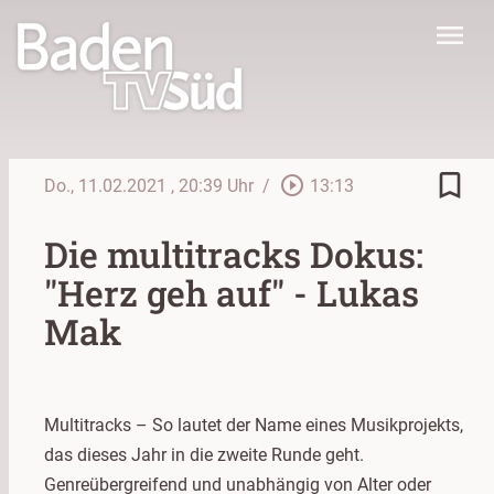
menu
bookmark_border
play_circle_outline
Do., 11.02.2021
, 20:39 Uhr
/
13:13
Die multitracks Dokus:
"Herz geh auf" - Lukas
Mak
Multitracks – So lautet der Name eines Musikprojekts,
das dieses Jahr in die zweite Runde geht.
Genreübergreifend und unabhängig von Alter oder