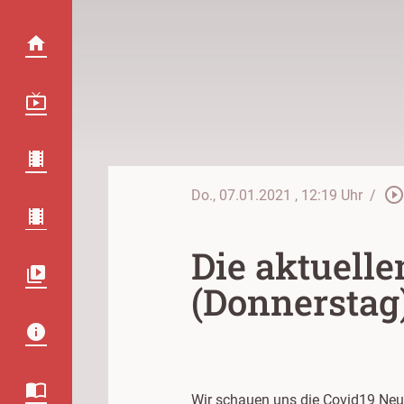
play_circle_outlin
Do., 07.01.2021
, 12:19 Uhr
/
Die aktuell
(Donnerstag
Wir schauen uns die Covid19 Neu