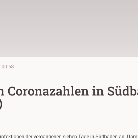
e
00:58
en Coronazahlen in Süd
)
infektionen der vergangenen sieben Tage in Südbaden an. Dami