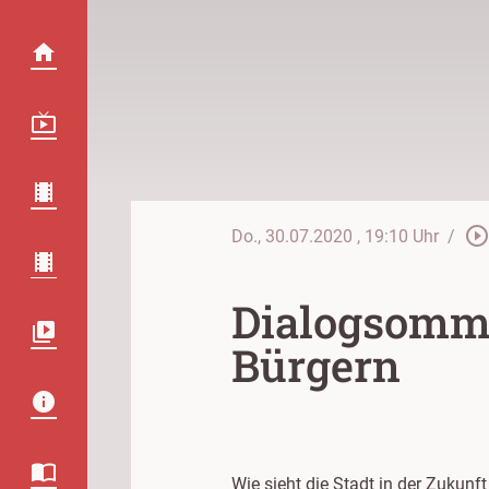
play_circle_outlin
Do., 30.07.2020
, 19:10 Uhr
/
Dialogsomme
Bürgern
Wie sieht die Stadt in der Zukunf