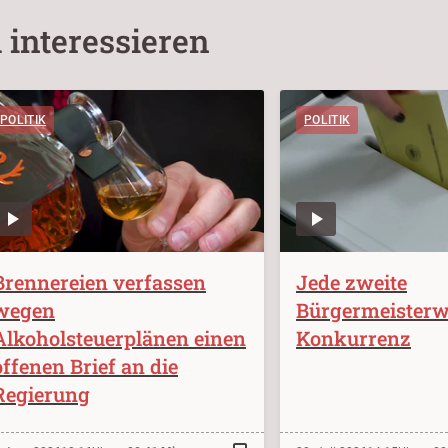
 interessieren
POLITIK
POLITIK
Brennereien verfassen
Jede zweite
wegen
Bürgermeisterw
Alkoholsteuerplänen einen
Konkurrenz
offenen Brief an die
Regierung