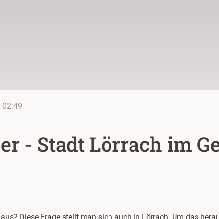
e
02:49
r - Stadt Lörrach im G
t aus? Diese Frage stellt man sich auch in Lörrach. Um das heraus