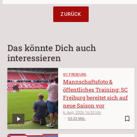
ZURÜCK
Das könnte Dich auch
interessieren
SC FREIBURG
Mannschaftsfoto &
öffentliches Training: SC
Freiburg bereitet sich auf
neue Saison vor
6. Aug. 2026
16:53
bookmark_border
03:22 Min.