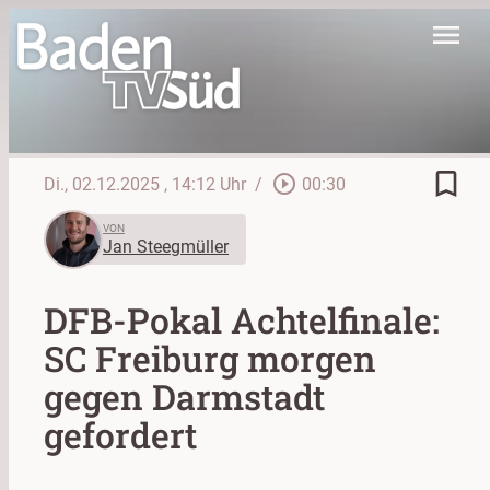
menu
bookmark_border
play_circle_outline
Di., 02.12.2025
, 14:12 Uhr
/
00:30
VON
Jan Steegmüller
DFB-Pokal Achtelfinale:
SC Freiburg morgen
gegen Darmstadt
gefordert