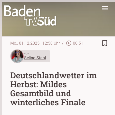
menu
bookmark_border
play_circle_outline
Mo., 01.12.2025
, 12:58 Uhr
/
00:51
VON
Selina Stahl
Deutschlandwetter im
Herbst: Mildes
Gesamtbild und
winterliches Finale