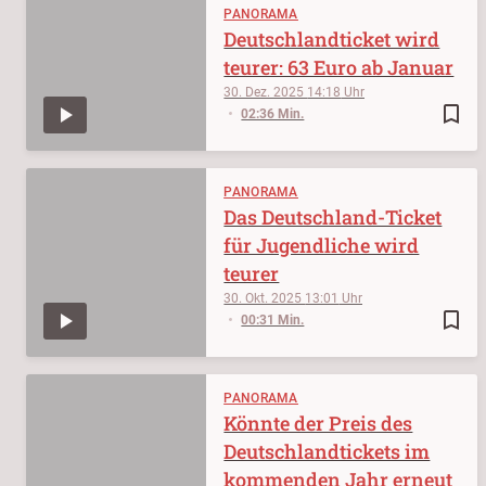
PANORAMA
Deutschlandticket wird
teurer: 63 Euro ab Januar
30. Dez. 2025
14:18
bookmark_border
02:36 Min.
PANORAMA
Das Deutschland-Ticket
für Jugendliche wird
teurer
30. Okt. 2025
13:01
bookmark_border
00:31 Min.
PANORAMA
Könnte der Preis des
Deutschlandtickets im
kommenden Jahr erneut