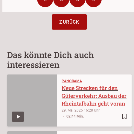
ZURÜCK
Das könnte Dich auch
interessieren
PANORAMA
Neue Strecken für den
Güterverkehr: Ausbau der
Rheintalbahn geht voran
29. Mai 2026
16:28
bookmark_border
02:44 Min.