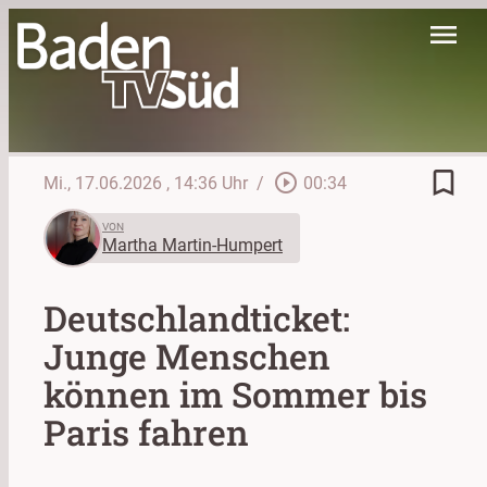
menu
bookmark_border
play_circle_outline
Mi., 17.06.2026
, 14:36 Uhr
/
00:34
VON
Martha Martin-Humpert
Deutschlandticket:
Junge Menschen
können im Sommer bis
Paris fahren