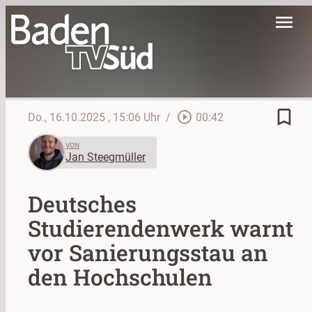
menu
bookmark_border
play_circle_outline
Do., 16.10.2025
, 15:06 Uhr
/
00:42
VON
Jan Steegmüller
Deutsches
Studierendenwerk warnt
vor Sanierungsstau an
den Hochschulen