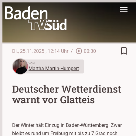
menu
bookmark_border
play_circle_outline
Di., 25.11.2025
, 12:14 Uhr
/
00:30
VON
Martha Martin-Humpert
Deutscher Wetterdienst
warnt vor Glatteis
Der Winter hält Einzug in Baden-Württemberg. Zwar
bleibt es rund um Freiburg mit bis zu 7 Grad noch