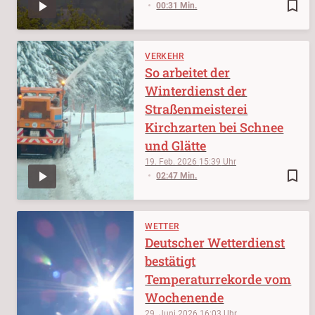
bookmark_border
00:31 Min.
VERKEHR
So arbeitet der
Winterdienst der
Straßenmeisterei
Kirchzarten bei Schnee
und Glätte
19. Feb. 2026
15:39
bookmark_border
02:47 Min.
WETTER
Deutscher Wetterdienst
bestätigt
Temperaturrekorde vom
Wochenende
29. Juni 2026
16:03