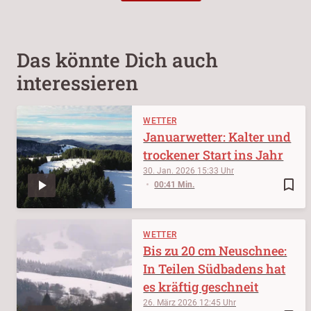
Das könnte Dich auch
interessieren
WETTER
Januarwetter: Kalter und
trockener Start ins Jahr
30. Jan. 2026
15:33
bookmark_border
00:41 Min.
WETTER
Bis zu 20 cm Neuschnee:
In Teilen Südbadens hat
es kräftig geschneit
26. März 2026
12:45