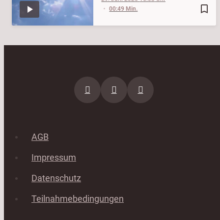
bookmark_border
00:49 Min.
AGB
Impressum
Datenschutz
Teilnahmebedingungen