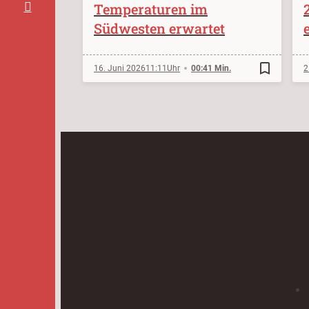
Temperaturen im
Südwesten erwartet
bookmark_border
16. Juni 2026
11:11
00:41 Min.
2