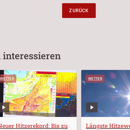
ZURÜCK
 interessieren
WETTER
WETTER
Neuer Hitzerekord: Bis zu
Längste Hitzewel