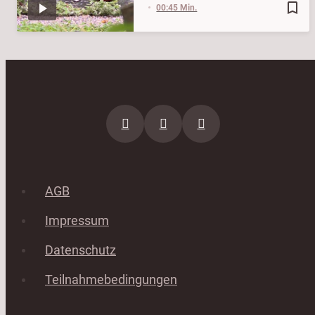
bookmark_border
00:45 Min.
AGB
Impressum
Datenschutz
Teilnahmebedingungen