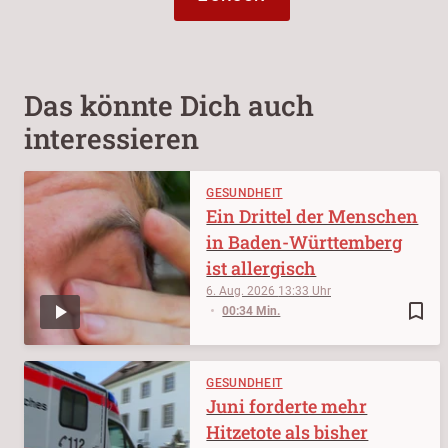
Das könnte Dich auch
interessieren
GESUNDHEIT
Ein Drittel der Menschen
in Baden-Württemberg
ist allergisch
6. Aug. 2026
13:33
bookmark_border
00:34 Min.
GESUNDHEIT
Juni forderte mehr
Hitzetote als bisher