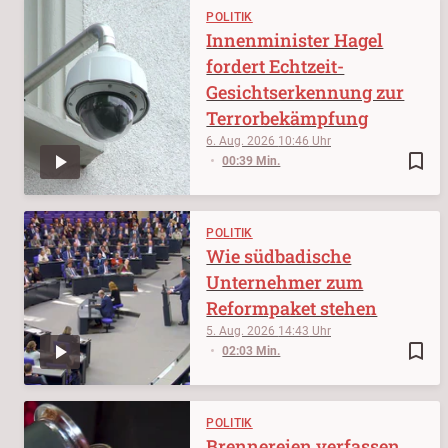
POLITIK
Innenminister Hagel
fordert Echtzeit-
Gesichtserkennung zur
Terrorbekämpfung
6. Aug. 2026
10:46
bookmark_border
00:39 Min.
POLITIK
Wie südbadische
Unternehmer zum
Reformpaket stehen
5. Aug. 2026
14:43
bookmark_border
02:03 Min.
POLITIK
Brennereien verfassen