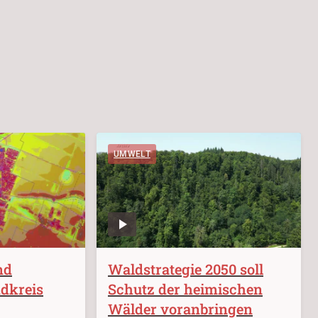
UMWELT
nd
Waldstrategie 2050 soll
dkreis
Schutz der heimischen
Wälder voranbringen