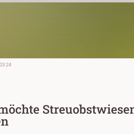
03:24
möchte Streuobstwiesen
en