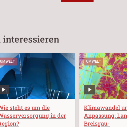
 interessieren
UMWELT
UMWELT
Wie steht es um die
Klimawandel u
Wasserversorgung in der
Anpassung: Lan
Region?
Breisgau-