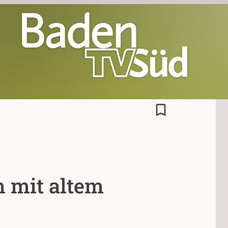
bookmark_border
 mit altem