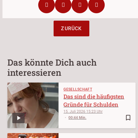
ZURÜCK
Das könnte Dich auch
interessieren
GESELLSCHAFT
Das sind die häufigsten
Gründe für Schulden
15. Juli 2026
15:23
bookmark_border
00:44 Min.