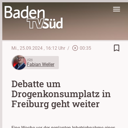
menu
bookmark_border
play_circle_outline
Mi., 25.09.2024
, 16:12 Uhr
/
00:35
VON
Fabian Weller
Debatte um
Drogenkonsumplatz in
Freiburg geht weiter
Eine Woche vor der geplanten Inbetriebnahme eines