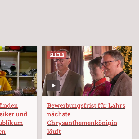
KULTUR
 finden
Bewerbungsfrist für Lahrs
siker und
nächste
Publikum
Chrysanthemenkönigin
en
läuft