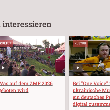
 interessieren
KULTUR
KULTUR
Was auf dem ZMF 2026
Bei "One Voice"
geboten wird
ukrainische Mu
ein deutsches 
digital zusamm