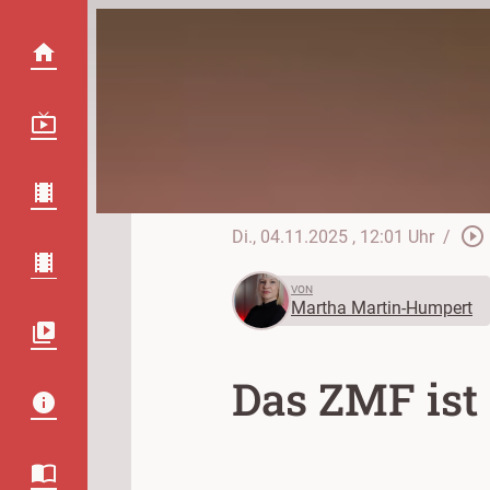
play_circle_outline
Di., 04.11.2025
, 12:01 Uhr
/
VON
Martha Martin-Humpert
Das ZMF ist