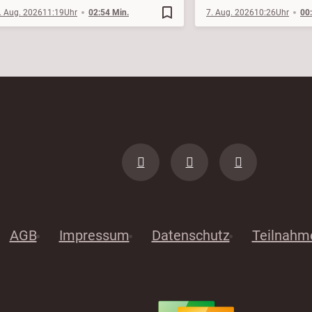
bookmark_border
. Aug. 2026
11:19
02:54 Min.
7. Aug. 2026
10:26
00
AGB
Impressum
Datenschutz
Teilnahm