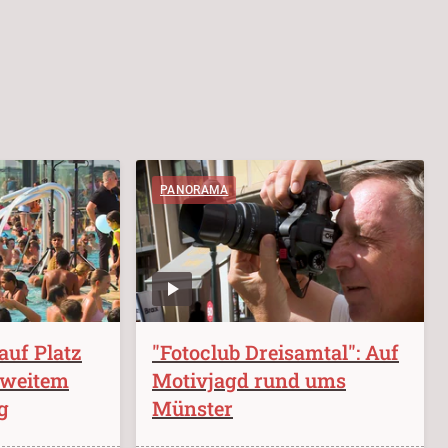
PANORAMA
auf Platz
"Fotoclub Dreisamtal": Auf
sweitem
Motivjagd rund ums
g
Münster