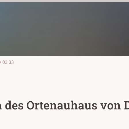
line
03:33
n des Ortenauhaus von 