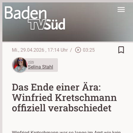
menu
bookmark_border
play_circle_outline
Mi., 29.04.2026
, 17:14 Uhr
/
03:25
VON
Selina Stahl
Das Ende einer Ära:
Winfried Kretschmann
offiziell verabschiedet
Winfried Kretschmann war so lange im Amt wie kein