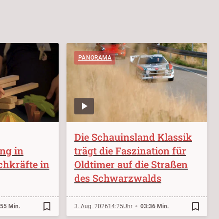
PANORAMA
Die Schauinsland Klassik
ung in
trägt die Faszination für
chkräfte in
Oldtimer auf die Straßen
des Schwarzwalds
bookmark_border
bookmark_border
:55 Min.
3. Aug. 2026
14:25
03:36 Min.