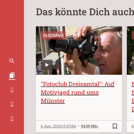
Das könnte Dich auch
PANORAMA
"Fotoclub Dreisamtal": Auf
Motivjagd rund ums
Münster
bookmark_border
6. Aug. 2026
10:47
04:00 Min.
6