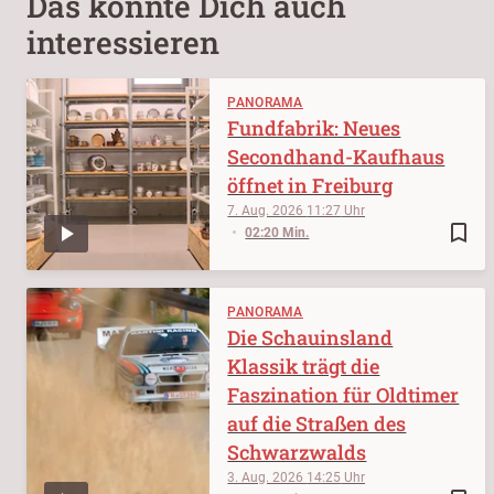
Das könnte Dich auch
interessieren
PANORAMA
Fundfabrik: Neues
Secondhand-Kaufhaus
öffnet in Freiburg
7. Aug. 2026
11:27
bookmark_border
02:20 Min.
PANORAMA
Die Schauinsland
Klassik trägt die
Faszination für Oldtimer
auf die Straßen des
Schwarzwalds
3. Aug. 2026
14:25