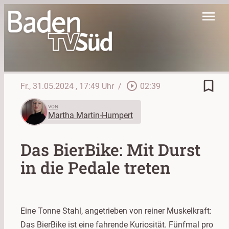
menu
bookmark_border
play_circle_outline
Fr., 31.05.2024
, 17:49 Uhr
/
02:39
VON
Martha Martin-Humpert
Das BierBike: Mit Durst
in die Pedale treten
Eine Tonne Stahl, angetrieben von reiner Muskelkraft:
Das BierBike ist eine fahrende Kuriosität. Fünfmal pro