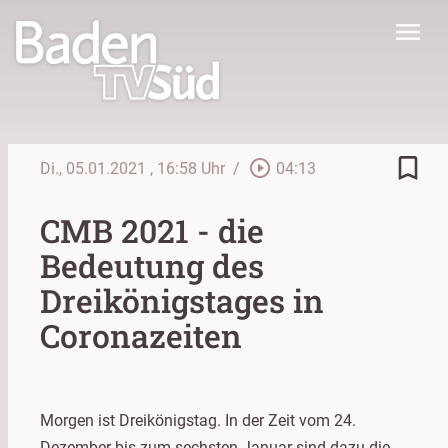
menu
bookmark_border
play_circle_outline
Di., 05.01.2021
, 16:58 Uhr
/
04:13
CMB 2021 - die
Bedeutung des
Dreikönigstages in
Coronazeiten
Morgen ist Dreikönigstag. In der Zeit vom 24.
Dezember bis zum sechsten Januar sind dazu die