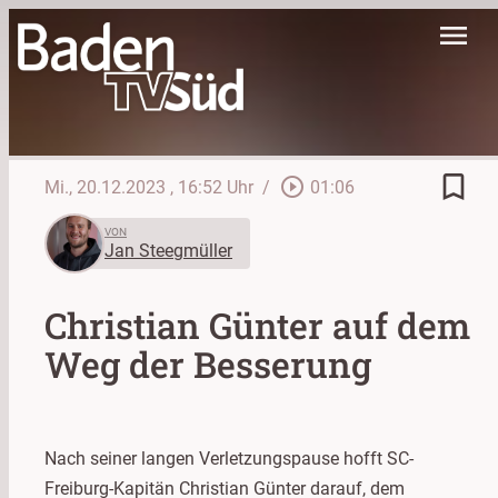
menu
bookmark_border
play_circle_outline
Mi., 20.12.2023
, 16:52 Uhr
/
01:06
VON
Jan Steegmüller
Christian Günter auf dem
Weg der Besserung
Nach seiner langen Verletzungspause hofft SC-
Freiburg-Kapitän Christian Günter darauf, dem