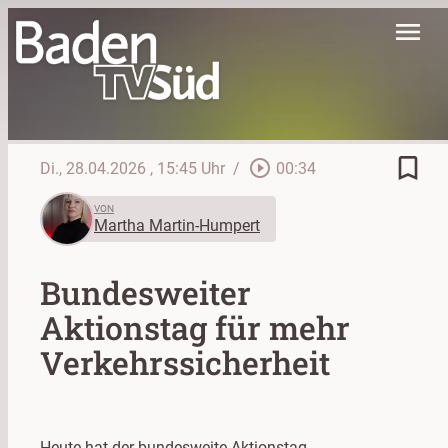
menu
bookmark_border
play_circle_outline
Di., 28.04.2026
, 15:45 Uhr
/
00:34
VON
Martha Martin-Humpert
Bundesweiter
Aktionstag für mehr
Verkehrssicherheit
Heute hat der bundesweite Aktionstag