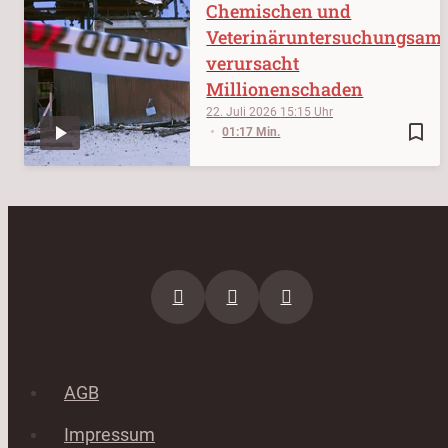
Chemischen und
Veterinäruntersuchungsam
verursacht
Millionenschaden
22. Juli 2026
15:15
bookmark_border
01:17 Min.
AGB
Impressum