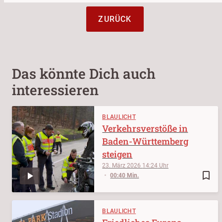
ZURÜCK
Das könnte Dich auch
interessieren
BLAULICHT
Verkehrsverstöße in
Baden-Württemberg
steigen
23. März 2026
14:24
bookmark_border
00:40 Min.
BLAULICHT