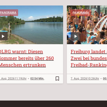
PANORAMA
PANORAMA
DLRG warnt: Diesen
Freiburg landet 
Sommer bereits über 260
Zwei bei bunde
Menschen ertrunken
Freibad-Rankin
bookmark_border
. Aug. 2026
11:19
02:54 Min.
7. Aug. 2026
10:26
00