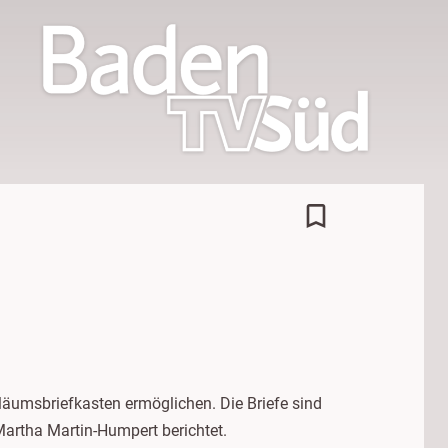
bookmark_border
läumsbriefkasten ermöglichen. Die Briefe sind
Martha Martin-Humpert berichtet.