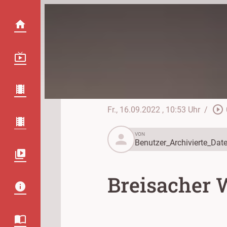
play_circle_outline
Fr., 16.09.2022
, 10:53 Uhr
/
person
VON
Benutzer_Archivierte_Date
Breisacher 