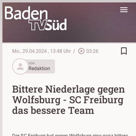
menu
bookmark_border
play_circle_outline
Mo., 29.04.2024
, 13:48 Uhr
/
03:26
person
VON
Redaktion
Bittere Niederlage gegen
Wolfsburg - SC Freiburg
das bessere Team
Der SC Freiburg hat gegen Wolfsburg eine ganz bittere