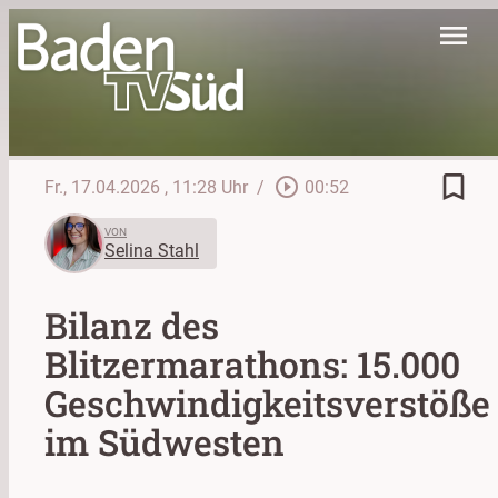
menu
bookmark_border
play_circle_outline
Fr., 17.04.2026
, 11:28 Uhr
/
00:52
VON
Selina Stahl
Bilanz des
Blitzermarathons: 15.000
Geschwindigkeitsverstöße
im Südwesten