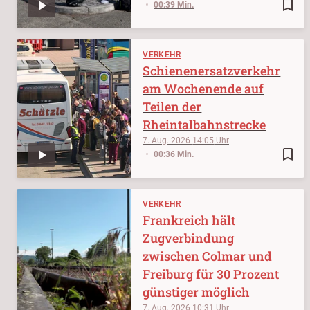
bookmark_border
00:39 Min.
VERKEHR
Schienenersatzverkehr
am Wochenende auf
Teilen der
Rheintalbahnstrecke
7. Aug. 2026
14:05
bookmark_border
00:36 Min.
VERKEHR
Frankreich hält
Zugverbindung
zwischen Colmar und
Freiburg für 30 Prozent
günstiger möglich
7. Aug. 2026
10:31