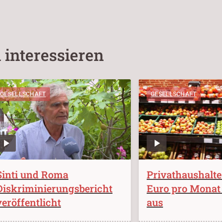
 interessieren
GESELLSCHAFT
GESELLSCHAFT
Sinti und Roma
Privathaushalte
Diskriminierungsbericht
Euro pro Monat 
veröffentlicht
aus