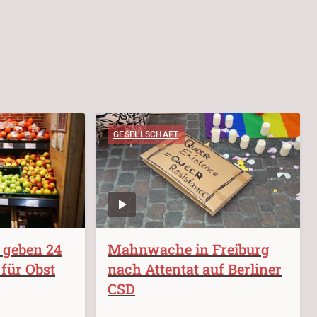
GESELLSCHAFT
 geben 24
Mahnwache in Freiburg
für Obst
nach Attentat auf Berliner
CSD