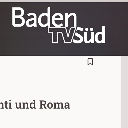
bookmark_border
inti und Roma