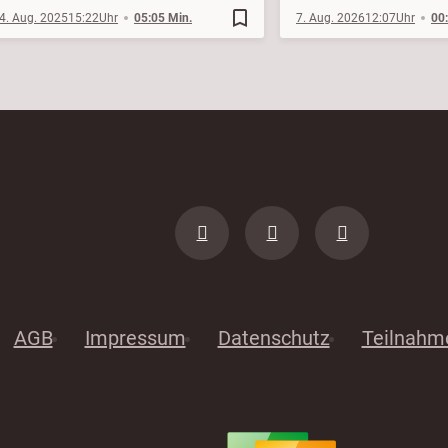
bookmark_border
4. Aug. 2025
15:22
05:05 Min.
7. Aug. 2026
12:07
00
AGB
Impressum
Datenschutz
Teilnahm