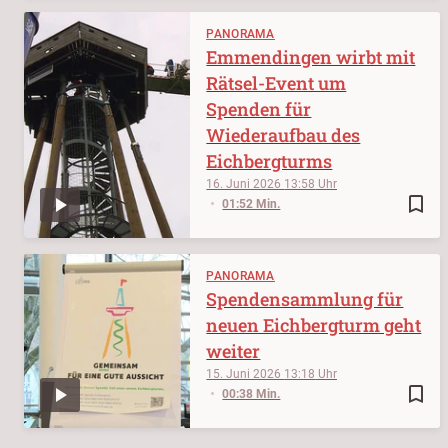
PANORAMA
Emmendingen wirbt mit
Rätsel-Event um
Spenden für
Wiederaufbau des
Eichbergturms
16. Juni 2026
13:58
bookmark_border
01:52 Min.
PANORAMA
Spendensammlung für
neuen Eichbergturm geht
weiter
15. Juni 2026
13:18
bookmark_border
00:38 Min.