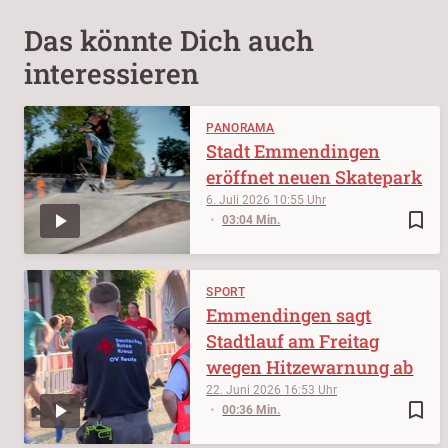
Das könnte Dich auch
interessieren
PANORAMA
Stadt Emmendingen
eröffnet neuen Skatepark
6. Juli 2026
10:55
bookmark_border
03:04 Min.
SPORT
Emmendingen sagt
Stadtlauf am Freitag
wegen Hitzewarnung ab
22. Juni 2026
16:53
bookmark_border
00:36 Min.