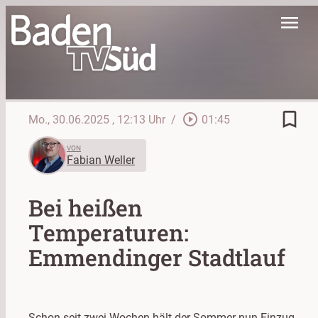
menu
bookmark_border
play_circle_outline
Mo., 30.06.2025
, 12:13 Uhr
/
01:45
VON
Fabian Weller
Bei heißen
Temperaturen:
Emmendinger Stadtlauf
Schon seit zwei Wochen hält der Sommer nun Einzug