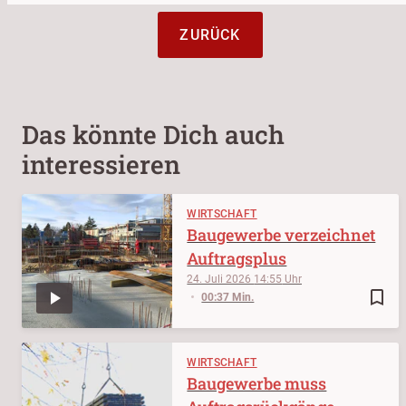
ZURÜCK
Das könnte Dich auch
interessieren
WIRTSCHAFT
Baugewerbe verzeichnet
Auftragsplus
24. Juli 2026
14:55
bookmark_border
00:37 Min.
WIRTSCHAFT
Baugewerbe muss