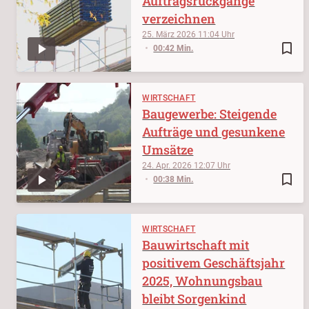
Auftragsrückgänge
verzeichnen
25. März 2026
11:04
bookmark_border
00:42 Min.
WIRTSCHAFT
Baugewerbe: Steigende
Aufträge und gesunkene
Umsätze
24. Apr. 2026
12:07
bookmark_border
00:38 Min.
WIRTSCHAFT
Bauwirtschaft mit
positivem Geschäftsjahr
2025, Wohnungsbau
bleibt Sorgenkind