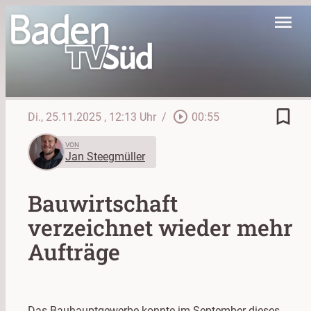
menu
bookmark_border
play_circle_outline
Di., 25.11.2025
, 12:13 Uhr
/
00:55
VON
Jan Steegmüller
Bauwirtschaft
verzeichnet wieder mehr
Aufträge
Das Bauhauptgewerbe konnte im September dieses