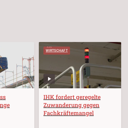
WIRTSCHAFT
ss
IHK fordert geregelte
änge
Zuwanderung gegen
Fachkräftemangel