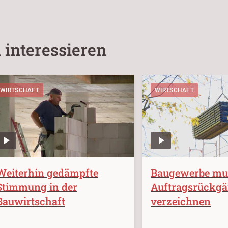
 interessieren
WIRTSCHAFT
WIRTSCHAFT
Weiterhin gedämpfte
Baugewerbe mu
Stimmung in der
Auftragsrückg
Bauwirtschaft
verzeichnen