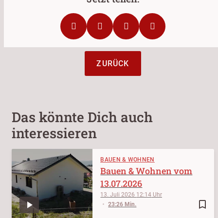
ZURÜCK
Das könnte Dich auch
interessieren
BAUEN & WOHNEN
Bauen & Wohnen vom
13.07.2026
13. Juli 2026
12:14
bookmark_border
23:26 Min.