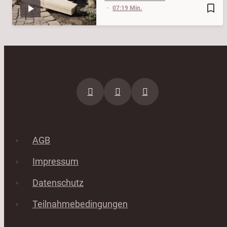
bookmark_border
07:19 Min.
AGB
Impressum
Datenschutz
Teilnahmebedingungen