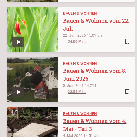
BAUEN & WOHNEN
Bauen & Wohnen vom 22.
Juli
22. Juni 2026
15:01
bookmark_border
24:00 Min.
BAUEN & WOHNEN
Bauen & Wohnen vom 8.
Juni 2026
8. Juni 2026
14:21
bookmark_border
23:55 Min.
BAUEN & WOHNEN
Bauen & Wohnen vom 4.
Mai - Teil 3
4. Mai 2026
14:51