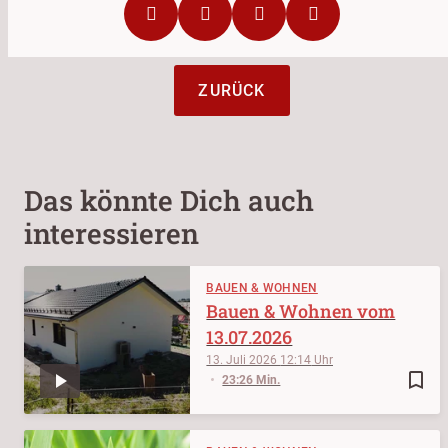
ZURÜCK
Das könnte Dich auch
interessieren
BAUEN & WOHNEN
Bauen & Wohnen vom
13.07.2026
13. Juli 2026
12:14
bookmark_border
23:26 Min.