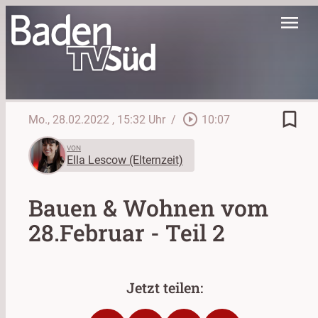
menu
bookmark_border
play_circle_outline
Mo., 28.02.2022
, 15:32 Uhr
/
10:07
VON
Ella Lescow (Elternzeit)
Bauen & Wohnen vom
28.Februar - Teil 2