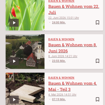
BAUEN & WOHNEN
Bauen & Wohnen vom 22.
Juli
22. Juni 2026
15:01
bookmark_border
24:00 Min.
BAUEN & WOHNEN
Bauen & Wohnen vom 8.
Juni 2026
8. Juni 2026
14:21
bookmark_border
23:55 Min.
BAUEN & WOHNEN
Bauen & Wohnen vom 4.
Mai - Teil 3
4. Mai 2026
14:51
bookmark_border
07:19 Min.