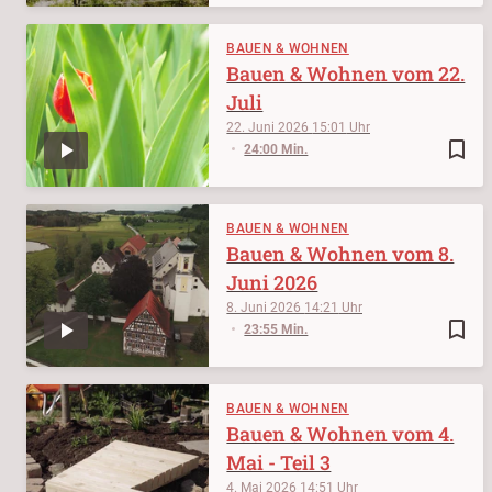
BAUEN & WOHNEN
Bauen & Wohnen vom 22.
Juli
22. Juni 2026
15:01
bookmark_border
24:00 Min.
BAUEN & WOHNEN
Bauen & Wohnen vom 8.
Juni 2026
8. Juni 2026
14:21
bookmark_border
23:55 Min.
BAUEN & WOHNEN
Bauen & Wohnen vom 4.
Mai - Teil 3
4. Mai 2026
14:51