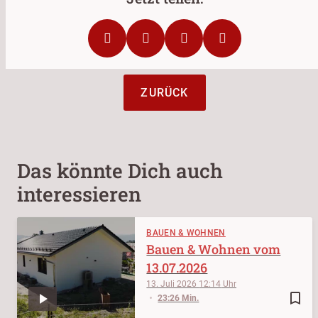
ZURÜCK
Das könnte Dich auch
interessieren
BAUEN & WOHNEN
Bauen & Wohnen vom
13.07.2026
13. Juli 2026
12:14
bookmark_border
23:26 Min.