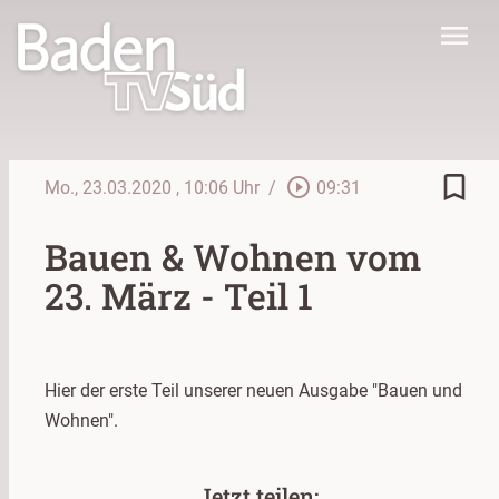
menu
bookmark_border
play_circle_outline
Mo., 23.03.2020
, 10:06 Uhr
/
09:31
Bauen & Wohnen vom
23. März - Teil 1
Hier der erste Teil unserer neuen Ausgabe "Bauen und
Wohnen".