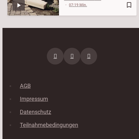
bookmark_border
07:19 Min.
AGB
Impressum
Datenschutz
Teilnahmebedingungen