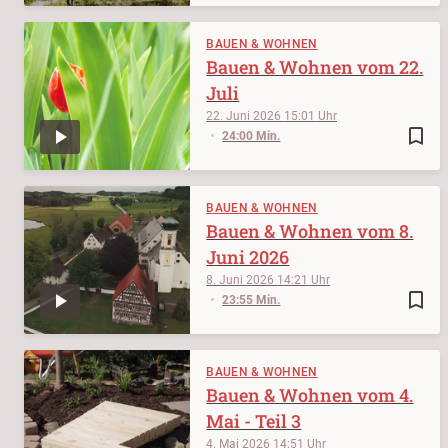
BAUEN & WOHNEN
Bauen & Wohnen vom 22.
Juli
22. Juni 2026
15:01
bookmark_border
24:00 Min.
BAUEN & WOHNEN
Bauen & Wohnen vom 8.
Juni 2026
8. Juni 2026
14:21
bookmark_border
23:55 Min.
BAUEN & WOHNEN
Bauen & Wohnen vom 4.
Mai - Teil 3
4. Mai 2026
14:51