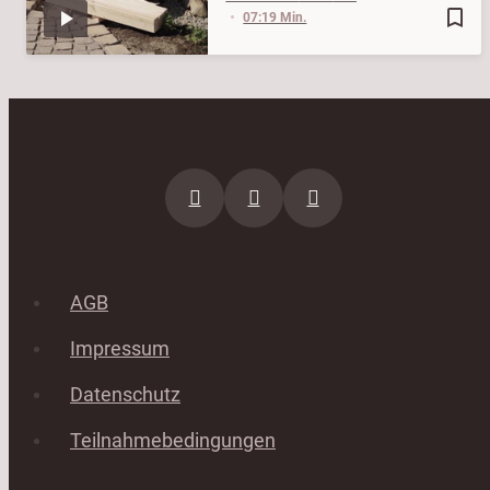
bookmark_border
07:19 Min.
AGB
Impressum
Datenschutz
Teilnahmebedingungen