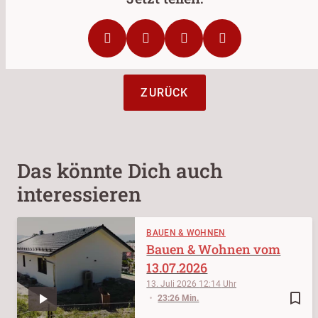
ZURÜCK
Das könnte Dich auch
interessieren
BAUEN & WOHNEN
Bauen & Wohnen vom
13.07.2026
13. Juli 2026
12:14
bookmark_border
23:26 Min.